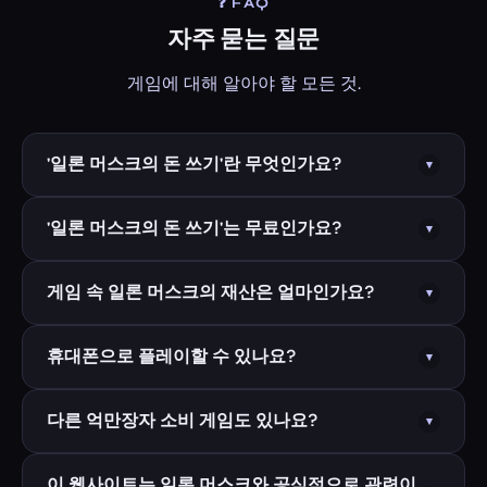
❓ FAQ
자주 묻는 질문
게임에 대해 알아야 할 모든 것.
'일론 머스크의 돈 쓰기'란 무엇인가요?
▾
일론 머스크의 돈 쓰기는 로켓, 전기차, 부동산, 기업, 자
'일론 머스크의 돈 쓰기'는 무료인가요?
▾
선 활동 등 수백 가지 아이템에 일론 머스크의 수천억
달러(약 4,260억 달러) 재산을 써보는 무료 온라인 브
네 — 100% 무료, 언제나. SpendMoneyElonMusk.com
게임 속 일론 머스크의 재산은 얼마인가요?
▾
라우저 게임입니다. 목표는 시간이 끝나기 전에 $0에
의 모든 게임은 회원가입, 다운로드, 숨겨진 비용 없이
도달하는 것입니다.
브라우저에서 바로 즐길 수 있습니다.
게임은 일론 머스크의 추정 순자산 약 4,260억 달러를
휴대폰으로 플레이할 수 있나요?
▾
기반으로 합니다. 이 수치는 주요 금융 매체의 실제 자
산 추정치를 반영해 주기적으로 업데이트됩니다.
물론입니다. 모든 게임은 완전 반응형으로 스마트폰, 태
다른 억만장자 소비 게임도 있나요?
▾
블릿, 데스크톱에 맞게 설계되었습니다. 레이아웃, 버튼,
게임플레이가 모든 화면 크기에 자동으로 적응합니다.
일론 머스크 외에도 제프 베이조스, 마크 저커버그,
이 웹사이트는 일론 머스크와 공식적으로 관련이