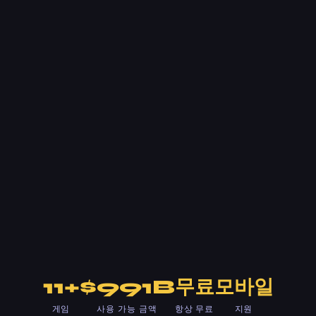
11+
$991B
무료
모바일
게임
사용 가능 금액
항상 무료
지원