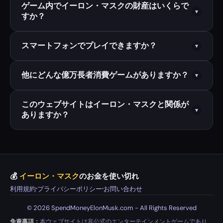
億ドル）の財産を使い切る無料オンラインブラウザゲ
はい — 100%無料、ずっと。
ゲーム内でイーロン・マスクの財産はいくらで
▾
ームです。目標は時間が切れる前に$0に到達するこ
すか？
SpendMoneyElonMusk.comのすべてのゲームは、登
とです。
録なし、ダウンロードなし、隠れたコストなしでブラ
ウザから直接プレイできます。
ゲームはイーロン・マスクの推定純資産約4,260億ド
スマートフォンでプレイできますか？
▾
ルに基づいています。この数値は主要金融メディアの
実世界の資産推定値を反映して定期的に更新されま
もちろんです。すべてのゲームは完全レスポンシブ
他にどんな億万長者消費ゲームがありますか？
▾
す。
で、スマートフォン、タブレット、デスクトップ向け
に設計されています。レイアウト、ボタン、ゲームプ
イーロン・マスクの他に、ジェフ・ベゾス、マーク・
このウェブサイトはイーロン・マスクと関係が
▾
レイがあらゆる画面サイズに自動的に適応します。
ありますか？
ザッカーバーグ、MrBeast、スティーブ・ジョブズ、
ビリー・アイリッシュ、クリスティアーノ・ロナウド
のお金を使い切れ、1兆ドル使い切り、100兆ドル使い
いいえ。SpendMoneyElonMusk.comは楽しみのため
切り、1,000億ドル使い切り、2048 イーロン・マス
に作られた非公式エンターテインメントウェブサイト
クパズルゲームもプレイできます。
です。イーロン・マスク、テスラ、SpaceX、X
💰
イーロン・マスク
のお金を使い切れ
Corp、またはその関連企業・事業とは一切関係、推
·
·
利用規約
プライバシーポリシー
お問い合わせ
薦、または提携関係はありません。
©
2026
SpendMoneyElonMusk.com - All Rights Reserved
免責事項：
本ウェブサイトは非公式のエンターテインメントゲームであり、