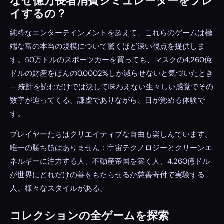
なぜ億万長者消費シミュレーターをプレ
イするの？
純粋なエンターテインメントを超えて、これらのゲームは極
端な富の本当の規模について驚くほど深い視点を提供しま
す。50万ドルのスポーツカーを買っても、マスクの4,260億
ドルの財産をほんの0.0002%しか減らせないと気づいたとき
— 統計を読むだけでは決して味わえない生々しい感覚でその
数字が迫ってくる。謙虚でありながら、目が覚める体験で
す。
プレイヤーたちはクリエイティブな自由も楽しんでいます。
唯一の勝ち筋はありません：宇宙テクノロジーとクリーンエ
ネルギーに注力する人、不動産帝国を築く人、4,260億ドル
が世界にどれだけの善をもたらせるか慈善寄付で実験する
人、様々なスタイルがある。
コレクションの全ゲームを探索