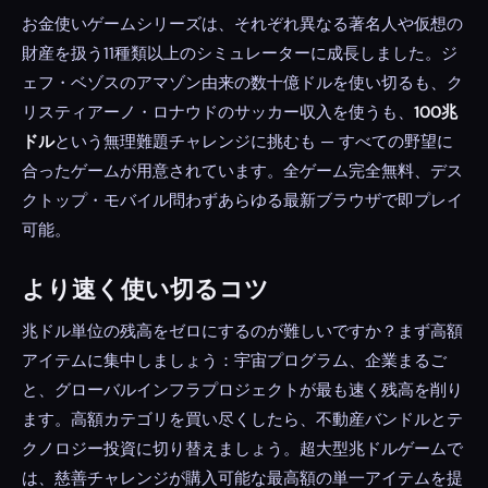
お金使いゲームシリーズは、それぞれ異なる著名人や仮想の
財産を扱う11種類以上のシミュレーターに成長しました。ジ
ェフ・ベゾスのアマゾン由来の数十億ドルを使い切るも、ク
リスティアーノ・ロナウドのサッカー収入を使うも、
100兆
ドル
という無理難題チャレンジに挑むも — すべての野望に
合ったゲームが用意されています。全ゲーム完全無料、デス
クトップ・モバイル問わずあらゆる最新ブラウザで即プレイ
可能。
より速く使い切るコツ
兆ドル単位の残高をゼロにするのが難しいですか？まず高額
アイテムに集中しましょう：宇宙プログラム、企業まるご
と、グローバルインフラプロジェクトが最も速く残高を削り
ます。高額カテゴリを買い尽くしたら、不動産バンドルとテ
クノロジー投資に切り替えましょう。超大型兆ドルゲームで
は、慈善チャレンジが購入可能な最高額の単一アイテムを提