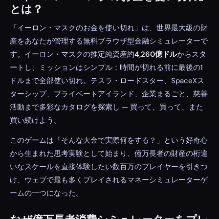
とは？
「イーロン・マスクのお金を使い切れ」は、世界最大級の財
産をあなたが管理する無料ブラウザ型金融シミュレーターで
す。イーロン・マスクの推定純資産約
4,260億ドル
からスタ
ートし、ミッションはシンプル：時間が切れる前に最後の1
ドルまで全部使い切れ。テスラ・ロードスター、SpaceXス
ターシップ、プライベートアイランド、企業まるごと、慈善
活動まで多彩なカタログを探索し — 買って、買って、また
買い続けよう。
このゲームは「そんな大金で実際何をする？」という好奇心
から生まれた思考実験として始まり、億万長者の財産の桁違
いなスケールを直接体験したい数百万のプレイヤーを引きつ
け、ウェブで最も多くプレイされるマネーシミュレーターゲ
ームの一つになった。