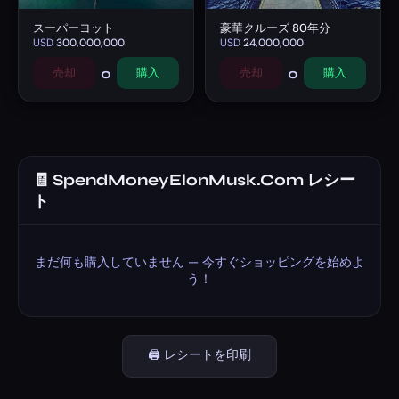
スーパーヨット
豪華クルーズ 80年分
USD
300,000,000
USD
24,000,000
0
0
売却
購入
売却
購入
🧾 SpendMoneyElonMusk.Com レシー
ト
まだ何も購入していません — 今すぐショッピングを始めよ
う！
🖨️ レシートを印刷