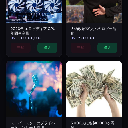
2026年 エヌビディア GPU
大物政治家1人へのロビー活
年間生産量
動
USD
1,100,000,000
USD
2,000,000
0
0
売却
購入
売却
購入
スーパースターのプライベ
5,000人に各$10,000を寄
ートコンサート貸切
付