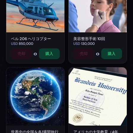
ベル 206 ヘリコプター
美容整形手術 10回
USD
850,000
USD
130,000
0
0
売却
購入
売却
購入
世界中の全国を各1週間旅行
アメリカの大学教育（4年