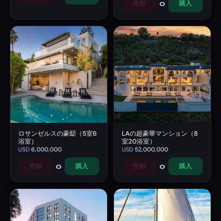
0
売却
購入
ロサンゼルスの豪邸（5室6
LAの超豪華マンション（8
浴室）
室20浴室）
USD
6,000,000
USD
52,000,000
0
0
売却
購入
売却
購入