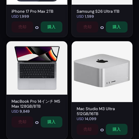
iPhone 17 Pro Max 2TB
Samsung S26 Ultra 1TB
USD
1,999
USD
1,599
0
0
売却
購入
売却
購入
MacBook Pro 14インチ M5
Max 128GB/8TB
Mac Studio M3 Ultra
USD
9,849
512GB/16TB
USD
14,099
0
売却
購入
0
売却
購入