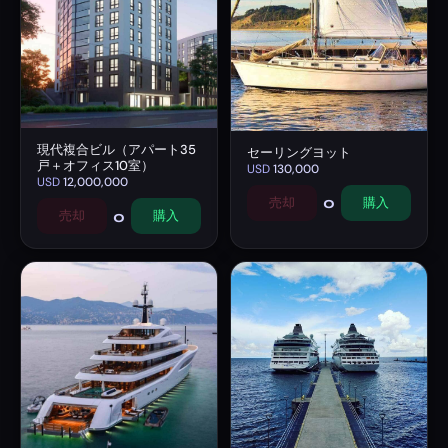
現代複合ビル（アパート35
セーリングヨット
戸＋オフィス10室）
USD
130,000
USD
12,000,000
0
売却
購入
0
売却
購入