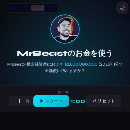
🇺🇸
🇨🇳
🇯🇵
🇰🇷
🌙
MrBeastのお金を使う
MrBeastの推定純資産はおよそ
$2,600,000,000
(2026). 1分で
全部使い切れますか？
タイマー
1:00
▶ スタート
↺ リセット
分