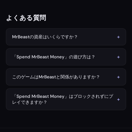
よくある質問
+
MrBeastの資産はいくらですか？
2026年時点で、MrBeast（ジミー・ドナルドソン）の推
定純資産は約10億米ドルです。資産はYouTubeチャンネ
+
「Spend MrBeast Money」の遊び方は？
ル、MrBeast Burger、Feastablesチョコレート、そしてさ
タイマー（初期設定は1分）を設定して「Start」を押し、
まざまなブランドとの提携によって築かれています。
欲しいアイテムの「Buy」をクリックしてください。
+
このゲームはMrBeastと関係がありますか？
MrBeastの資産が減っていく様子を楽しめます。「Sell」
いいえ。このゲームは娯楽目的で制作された非公式のファ
を押せば返金を受けられます。時間切れになる前に10億ド
ンメイド作品です。MrBeast（ジミー・ドナルドソン）ま
ルを使い切れるか挑戦しましょう！
「Spend MrBeast Money」はブロックされずにプ
+
たは関連団体とは一切関係・提携・承認を受けていませ
レイできますか？
ん。
はい！このゲームはダウンロード不要でブラウザ上ですぐ
に遊べます。無料で、ブロックされることなくプレイ可能
です。