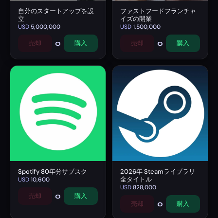
自分のスタートアップを設
ファストフードフランチャ
立
イズの開業
USD
5,000,000
USD
1,500,000
0
0
売却
購入
売却
購入
Spotify 80年分サブスク
2026年 Steamライブラリ
全タイトル
USD
10,600
USD
828,000
0
売却
購入
0
売却
購入