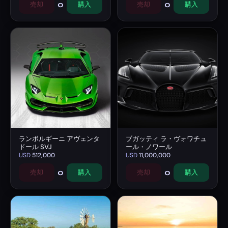
0
0
売却
購入
売却
購入
ランボルギーニ アヴェンタ
ブガッティ ラ・ヴォワチュ
ドール SVJ
ール・ノワール
USD
512,000
USD
11,000,000
0
0
売却
購入
売却
購入