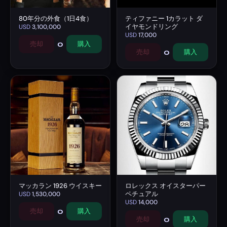
80年分の外食（1日4食）
ティファニー 1カラット ダ
イヤモンドリング
USD
3,100,000
USD
17,000
0
売却
購入
0
売却
購入
マッカラン 1926 ウイスキー
ロレックス オイスターパー
ペチュアル
USD
1,530,000
USD
14,000
0
売却
購入
0
売却
購入