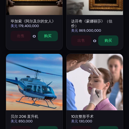
毕加索《阿尔及尔的女人》
达芬奇《蒙娜丽莎》（估
价）
美元
179,400,000
美元
869,000,000
0
出售
购买
0
出售
购买
贝尔 206 直升机
10次整形手术
美元
850,000
美元
130,000