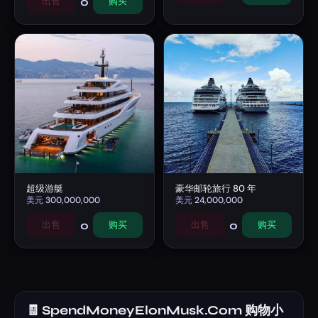
0
出售
购买
超级游艇
豪华邮轮旅行 80 年
美元
300,000,000
美元
24,000,000
0
0
出售
购买
出售
购买
🧾 SpendMoneyElonMusk.Com 购物小