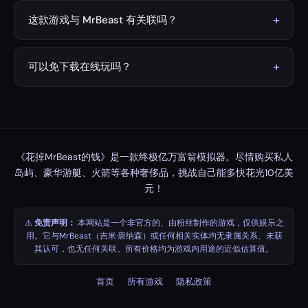
设置你想要的计时器（默认1分钟），点击"开始"，然后点击
任意商品的"购买"按钮。看着MrBeast的财富不断减少。如
+
这款游戏与 MrBeast 有关联吗？
果想退款，可以点击"出售"按钮卖回商品。看看你能否在时
没有。本游戏为非官方粉丝制作，仅供娱乐，与
间结束前花光全部10亿美元！
MrBeast（吉米·唐纳森）或任何相关实体不存在任何关联、
+
可以免下载在线玩吗？
合作或官方认可。
可以！游戏完全在浏览器中运行，无需下载，永久免费，并
可直接在线畅玩。
《花掉MrBeast的钱》是一款终极亿万富翁模拟器。尽情购买私人
岛屿、豪华游艇、火箭等各种奢侈品，挑战自己能多快花光10亿美
元！
⚠️
免责声明：
本网站是一个非官方的、由粉丝制作的游戏，仅供娱乐之
用。它与MrBeast（吉米·唐纳森）或任何相关实体均无隶属关系、未获
其认可，也无任何关联。所有价格均为游戏内用途的近似估算值。
首页
所有游戏
隐私政策