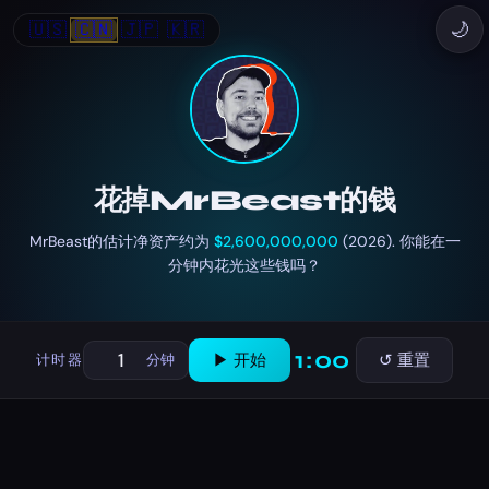
🇺🇸
🇨🇳
🇯🇵
🇰🇷
🌙
花掉MrBeast的钱
MrBeast的估计净资产约为
$2,600,000,000
(2026). 你能在一
分钟内花光这些钱吗？
1:00
▶ 开始
↺ 重置
计时器
分钟