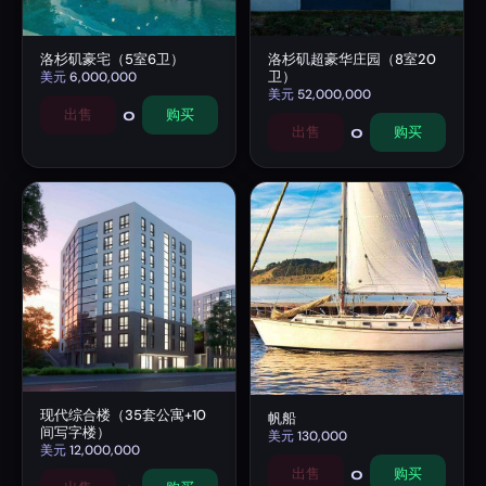
洛杉矶豪宅（5室6卫）
洛杉矶超豪华庄园（8室20
卫）
美元
6,000,000
美元
52,000,000
0
出售
购买
0
出售
购买
现代综合楼（35套公寓+10
帆船
间写字楼）
美元
130,000
美元
12,000,000
0
出售
购买