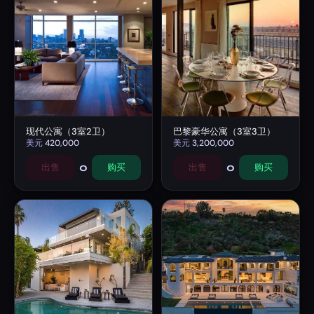
现代公寓（3室2卫）
巴黎豪华公寓（3室3卫）
美元
420,000
美元
3,200,000
0
0
出售
购买
出售
购买