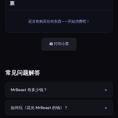
票
还没有购买任何东西——开始消费吧！
🖨️ 打印小票
常见问题解答
+
MrBeast 有多少钱？
截至2026年，MrBeast（吉米·唐纳森）的估计净资产约为
10亿美元。他的财富主要来自YouTube频道、MrBeast
+
如何玩《花光 MrBeast 的钱》？
Burger、Feastables巧克力品牌以及各种品牌合作。