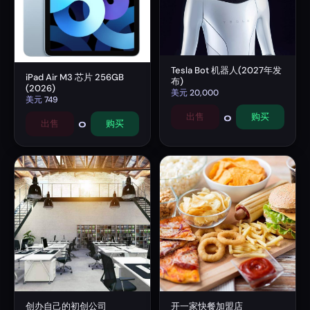
Tesla Bot 机器人(2027年发
iPad Air M3 芯片 256GB
布)
(2026)
美元
20,000
美元
749
0
出售
购买
0
出售
购买
创办自己的初创公司
开一家快餐加盟店