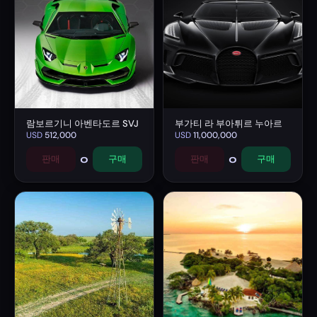
람보르기니 아벤타도르 SVJ
부가티 라 부아튀르 누아르
USD
512,000
USD
11,000,000
0
0
판매
구매
판매
구매