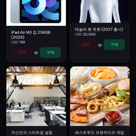
테슬라 봇 로봇 (2027 출시)
iPad Air M3 칩 256GB
USD
20,000
(2026)
USD
749
0
판매
구매
0
판매
구매
자신만의 스타트업 설립
패스트푸드 프랜차이즈 개업