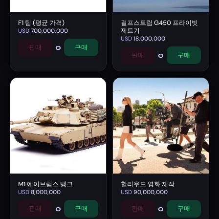
F1 팀 (평균 가격)
걸프스트림 G450 프라이빗
제트기
USD
700,000,000
USD
18,000,000
0
판매
구매
0
판매
구매
M1 에이브럼스 탱크
할리우드 영화 제작
USD
8,000,000
USD
90,000,000
0
0
판매
구매
판매
구매