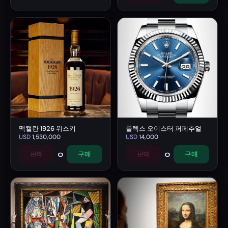
맥캘란 1926 위스키
롤렉스 오이스터 퍼페추얼
USD
1,530,000
USD
14,000
0
0
판매
구매
판매
구매