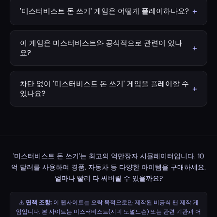
은 약 10억 달러(USD)입니다. 그의 재산은 유튜브 채널,
+
'미스터비스트 돈 쓰기' 게임은 어떻게 플레이하나요?
MrBeast Burger, Feastables 초콜릿 브랜드, 그리고 다양한
원하는 타이머를 설정하세요(기본값: 1분). 시작(Start) 버튼
브랜드 파트너십을 통해 형성되었습니다.
을 누른 후 구매하고 싶은 상품의 Buy 버튼을 클릭하면 됩
이 게임은 미스터비스트와 공식적으로 관련이 있나
+
니다. 미스터비스트의 재산이 줄어드는 모습을 확인해 보세
요?
요. Sell 버튼을 누르면 해당 상품을 판매하여 금액을 환불받
아니요. 이 게임은 오직 재미를 위해 제작된 비공식 팬메이
을 수 있습니다. 제한 시간이 끝나기 전에 10억 달러를 모두
드 게임입니다. 미스터비스트(지미 도널드슨) 또는 관련된
차단 없이 '미스터비스트 돈 쓰기' 게임을 플레이할 수
써버릴 수 있는지 도전해 보세요!
+
어떠한 기관이나 단체와도 제휴, 관련, 또는 공식적인 승인
있나요?
을 받은 게임이 아닙니다.
네! 이 게임은 다운로드 없이 브라우저에서 바로 실행됩니
다. 무료이며 차단 없이 플레이할 수 있습니다.
'미스터비스트 돈 쓰기'는 최고의 억만장자 시뮬레이터입니다. 10
억 달러를 사용하여 경품, 자동차 등 다양한 아이템을 구매하세요.
얼마나 빨리 다 써버릴 수 있을까요?
⚠️
면책 조항:
이 웹사이트는 오락 목적으로만 제작된 비공식 팬 제작 게
임입니다. 본 사이트는 미스터비스트(지미 도널드슨) 또는 관련 기관과 어