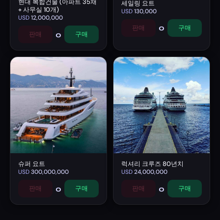
현대 복합건물 (아파트 35채
세일링 요트
+ 사무실 10개)
USD
130,000
USD
12,000,000
0
판매
구매
0
판매
구매
슈퍼 요트
럭셔리 크루즈 80년치
USD
300,000,000
USD
24,000,000
0
0
판매
구매
판매
구매