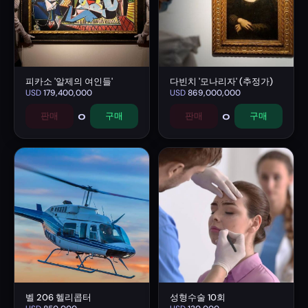
피카소 '알제의 여인들'
다빈치 '모나리자' (추정가)
USD
179,400,000
USD
869,000,000
0
0
판매
구매
판매
구매
벨 206 헬리콥터
성형수술 10회