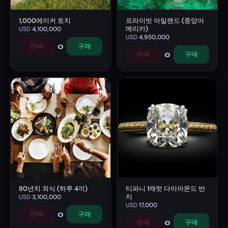
1,000에이커 토지
프라이빗 아일랜드 (중앙아
메리카)
USD
4,100,000
USD
4,950,000
0
판매
구매
0
판매
구매
80년치 외식 (하루 4끼)
티파니 1캐럿 다이아몬드 반
지
USD
3,100,000
USD
17,000
0
판매
구매
0
판매
구매