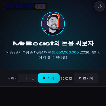
🇺🇸
🇨🇳
🇯🇵
🇰🇷
🌙
MrBeast의 돈을 써보자
MrBeast의 추정 순자산은 대략
$2,600,000,000
(2026). 1분 안
에 다 쓸 수 있나요?
1:00
▶ 시작
↺ 초기화
타이머
분