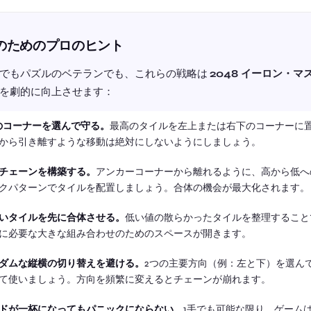
のためのプロのヒント
でもパズルのベテランでも、これらの戦略は
2048 イーロン・マ
を劇的に向上させます：
のコーナーを選んで守る。
最高のタイルを左上または右下のコーナーに
から引き離すような移動は絶対にしないようにしましょう。
チェーンを構築する。
アンカーコーナーから離れるように、高から低へ
クパターンでタイルを配置しましょう。合体の機会が最大化されます。
いタイルを先に合体させる。
低い値の散らかったタイルを整理すること
に必要な大きな組み合わせのためのスペースが開きます。
ダムな縦横の切り替えを避ける。
2つの主要方向（例：左と下）を選ん
て使いましょう。方向を頻繁に変えるとチェーンが崩れます。
ドが一杯になってもパニックにならない。
1手でも可能な限り、ゲーム