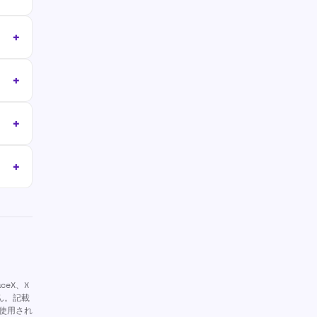
eX、X
ん。記載
使用され