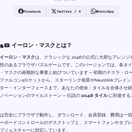
Facebook
Twitter / X
WhatsApp
48 イーロン・マスクとは？
8 イーロン・マスク
は、クラシックな
2048
の公式に大胆なアレンジ
性のあるブラウザパズルゲームです。このバージョンでは、各タ
・マスクの画期的な事業と結びついています — 初期のテスラ・ロ
ファルコン9ロケットから、スターリンク衛星やNeuralinkブレイ
ター・インターフェースまで。あなたの使命：タイルを合体させ
ノベーションのマイルストーン — 伝説の
2048 タイル
に到達する
は完全にブラウザで動作し、ダウンロード、会員登録、費用は一
ーボードコントロールのデスクトップと、スマートフォンやタブ
プジェスチャーに対応しています。