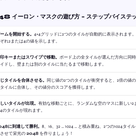
48 イーロン・マスクの遊び方 - ステップバイステ
ゲームを開始する。
4×4グリッドに2つのタイルが自動的に表示されます
ぞれ2または4の値を示します。
矢印キーまたはスワイプで移動。
ボード上の全タイルが選んだ方向に同
ライドし、壁または別のタイルに当たるまで移動します。
同じタイルを合体させる。
同じ値の2つのタイルが衝突すると、2倍の値の
のタイルに合体し、その値分のスコアを獲得します。
新しいタイルが出現。
有効な移動ごとに、ランダムな空のマスに新しい2
4のタイルが現れます。
048に到達して勝利。
8、16、32 … 1024 … と積み重ね、2つの1024タイ
体させて栄光の
2048
を作りましょう！