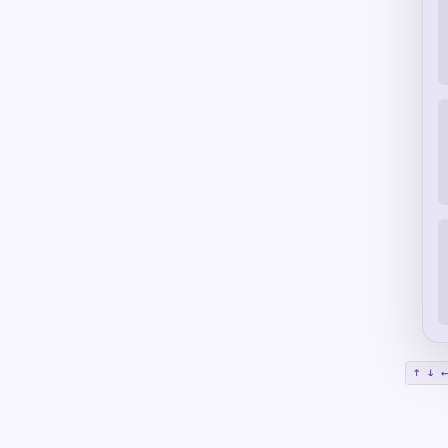
↑ ↓ ←