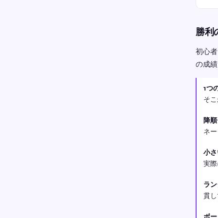
勝利
初心者
の成績
1つ
そこ
降順
ネー
小さ
実際
ラン
貫し
ボー