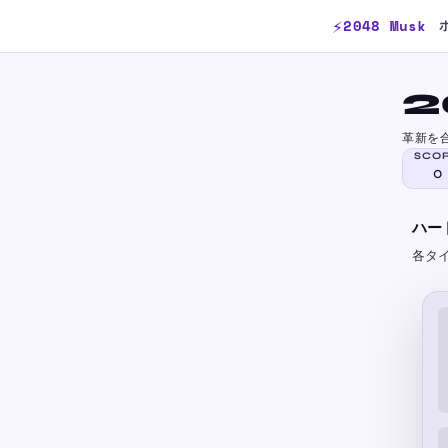
⚡
2048 Musk
2
革新を
0
ハー
各タ