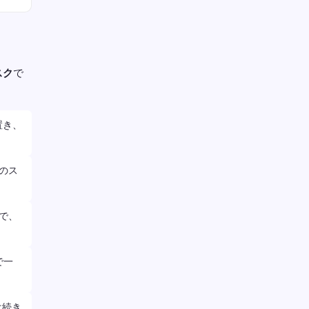
スク
で
置き、
のス
で、
で一
は続き