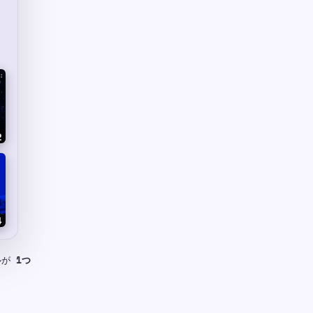
2
4
ルが
1つ