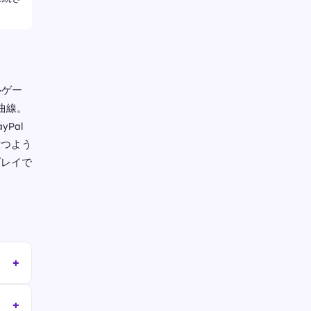
ルゲー
曲線。
Pal
放つよう
プレイで