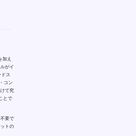
を加え
イルがイ
ードス
ン・コン
続けて究
ことで
切不要で
レットの