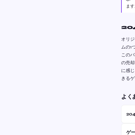
ます
20
オリジ
ムの1
このバ
の売却
に感じ
きるゲ
よく
20
ゲ