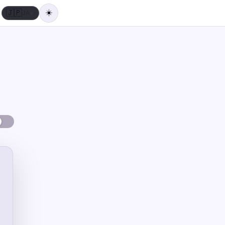
🇯🇵
▾
JA