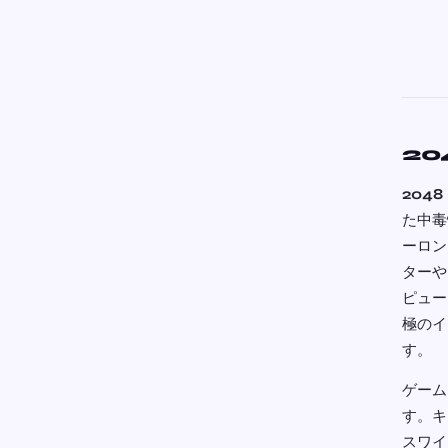
20
204
た中毒
ーロン
ターや
ピュー
極のイ
す。
ゲーム
す。キ
スワイ