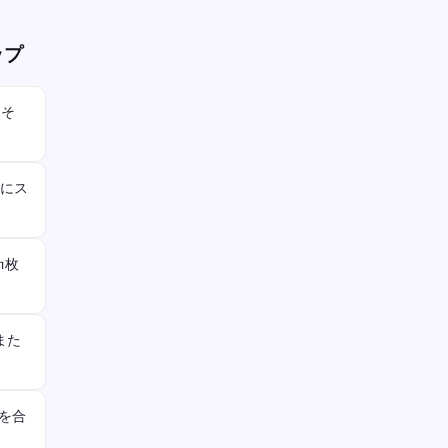
ップ
。そ
時にス
1枚
また
ルを合