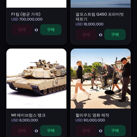
F1 팀 (평균 가격)
걸프스트림 G450 프라이빗
제트기
USD
700,000,000
USD
18,000,000
0
판매
구매
0
판매
구매
M1 에이브럼스 탱크
할리우드 영화 제작
USD
8,000,000
USD
90,000,000
0
0
판매
구매
판매
구매