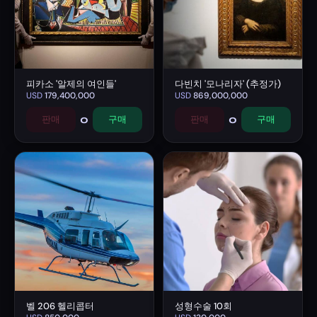
피카소 '알제의 여인들'
다빈치 '모나리자' (추정가)
USD
179,400,000
USD
869,000,000
0
0
판매
구매
판매
구매
벨 206 헬리콥터
성형수술 10회