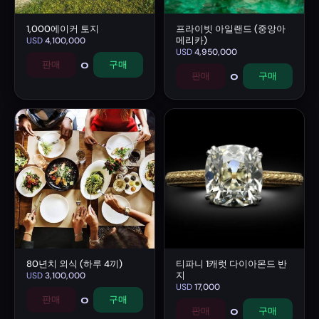
1,000에이커 토지
프라이빗 아일랜드 (중앙아
메리카)
USD
4,100,000
USD
4,950,000
0
판매
구매
0
판매
구매
80년치 외식 (하루 4끼)
티파니 1캐럿 다이아몬드 반
지
USD
3,100,000
USD
17,000
0
판매
구매
0
판매
구매