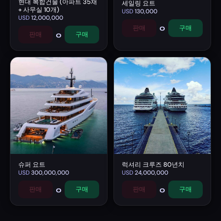
현대 복합건물 (아파트 35채
세일링 요트
+ 사무실 10개)
USD
130,000
USD
12,000,000
0
판매
구매
0
판매
구매
슈퍼 요트
럭셔리 크루즈 80년치
USD
300,000,000
USD
24,000,000
0
0
판매
구매
판매
구매