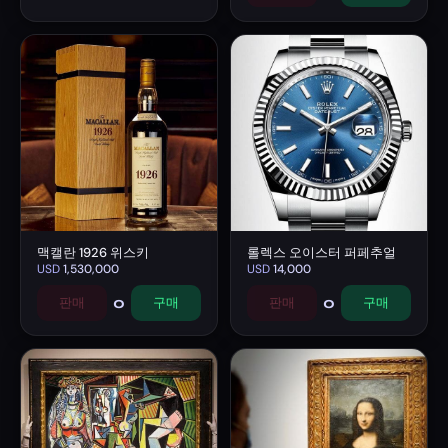
맥캘란 1926 위스키
롤렉스 오이스터 퍼페추얼
USD
1,530,000
USD
14,000
0
0
판매
구매
판매
구매