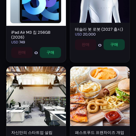
테슬라 봇 로봇 (2027 출시)
iPad Air M3 칩 256GB
USD
20,000
(2026)
USD
749
0
판매
구매
0
판매
구매
자신만의 스타트업 설립
패스트푸드 프랜차이즈 개업