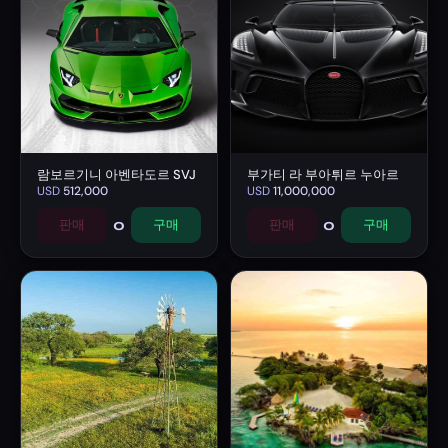
람보르기니 아벤타도르 SVJ
부가티 라 부아튀르 누아르
USD
512,000
USD
11,000,000
0
0
판매
구매
판매
구매