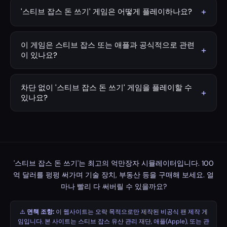
산은 약 100억 달러(USD)였습니다. 그의 재산 대부분은 애
+
'스티브 잡스 돈 쓰기' 게임은 어떻게 플레이하나요?
플(Apple) 지분과 디즈니가 인수하기 전 픽사(Pixar)의 지분
원하는 타이머를 설정하세요(기본값: 1분). 시작(Start) 버튼
에서 비롯되었습니다.
을 누른 후 구매하고 싶은 상품의 Buy 버튼을 클릭하면 됩
이 게임은 스티브 잡스 또는 애플과 공식적으로 관련
+
니다. 구매할수록 스티브 잡스의 재산이 줄어드는 모습을
이 있나요?
확인할 수 있습니다. Sell 버튼을 누르면 해당 상품을 판매하
아니요. 이 게임은 오직 재미를 위해 제작된 비공식 팬메이
여 금액을 환불받을 수 있습니다. 제한 시간이 끝나기 전에
드 게임입니다. 스티브 잡스 유산 관리 재단, 애플(Apple),
차단 없이 '스티브 잡스 돈 쓰기' 게임을 플레이할 수
100억 달러를 모두 써버릴 수 있는지 도전해 보세요!
+
또는 관련된 어떠한 기관이나 단체와도 제휴, 관련, 또는 공
있나요?
식적인 승인을 받은 게임이 아닙니다.
네! 이 게임은 다운로드 없이 브라우저에서 바로 실행됩니
다. 무료이며 차단 없이 플레이할 수 있습니다.
'스티브 잡스 돈 쓰기'는 최고의 억만장자 시뮬레이터입니다. 100
억 달러를 펑펑 써가며 기술 장치, 부동산 등을 구매해 보세요. 얼
마나 빨리 다 써버릴 수 있을까요?
⚠️
면책 조항:
이 웹사이트는 오락 목적으로만 제작된 비공식 팬 제작 게
임입니다. 본 사이트는 스티브 잡스 유산 관리 재단, 애플(Apple), 또는 관