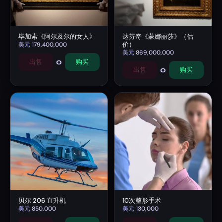
毕加索《阿尔及尔的女人》
达芬奇《蒙娜丽莎》（估
价）
美元
179,400,000
美元
869,000,000
0
出售
购买
0
出售
购买
贝尔 206 直升机
10次整形手术
美元
850,000
美元
130,000