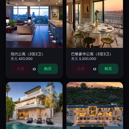
现代公寓（3室2卫）
巴黎豪华公寓（3室3卫）
美元
420,000
美元
3,200,000
0
0
出售
购买
出售
购买