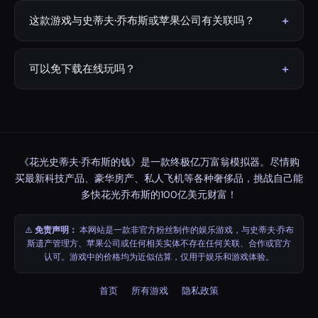
设置你想要的计时器（默认1分钟），点击"开始"，然后点击
任意商品的"购买"按钮。看着乔布斯的财富不断减少。如果
+
这款游戏与史蒂夫·乔布斯或苹果公司有关联吗？
想退款，可以点击"出售"按钮卖回商品。看看你能否在时间
没有。本游戏为非官方粉丝制作，仅供娱乐，与史蒂夫·乔
结束前花光全部100亿美元！
布斯遗产管理方、苹果公司或任何相关实体不存在任何关
+
可以免下载在线玩吗？
联、合作或官方认可。
可以！游戏完全在浏览器中运行，无需下载，永久免费，并
可直接在线畅玩。
《花光史蒂夫·乔布斯的钱》是一款终极亿万富翁模拟器。尽情购
买最新科技产品、豪华房产、私人飞机等各种奢侈品，挑战自己能
多快花光乔布斯的100亿美元财富！
⚠️
免责声明：
本网站是一款非官方粉丝制作的娱乐游戏，与史蒂夫·乔布
斯遗产管理方、苹果公司或任何相关实体不存在任何关联、合作或官方
认可。游戏中的价格均为近似估算，仅用于娱乐和游戏体验。
首页
所有游戏
隐私政策