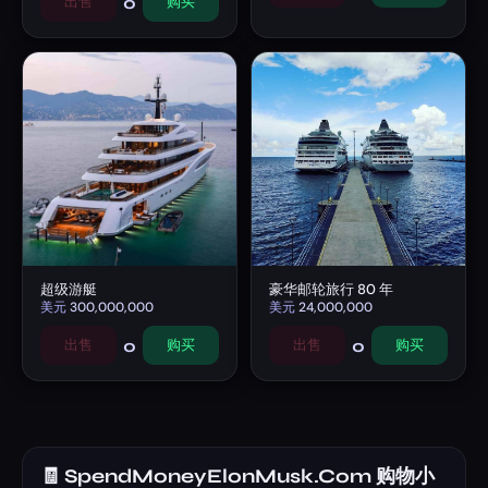
0
出售
购买
超级游艇
豪华邮轮旅行 80 年
美元
300,000,000
美元
24,000,000
0
0
出售
购买
出售
购买
🧾 SpendMoneyElonMusk.Com 购物小