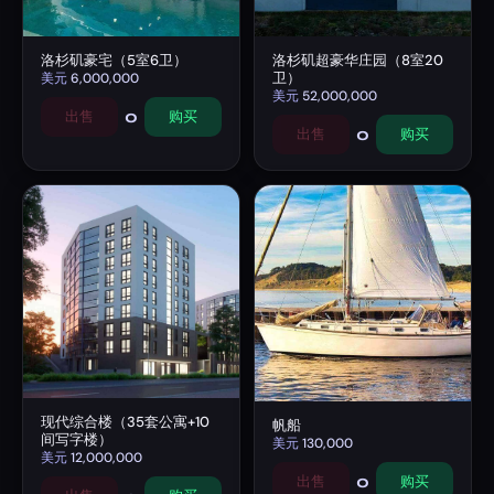
洛杉矶豪宅（5室6卫）
洛杉矶超豪华庄园（8室20
卫）
美元
6,000,000
美元
52,000,000
0
出售
购买
0
出售
购买
现代综合楼（35套公寓+10
帆船
间写字楼）
美元
130,000
美元
12,000,000
0
出售
购买