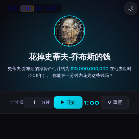
🇺🇸
🇨🇳
🇯🇵
🇰🇷
🌙
花掉史蒂夫·乔布斯的钱
史蒂夫·乔布斯的净资产估计约为
$10,000,000,000
在他去世时
（2011年）。 你能在一分钟内花光这些钱吗？
1:00
▶ 开始
↺ 重置
计时器
分钟