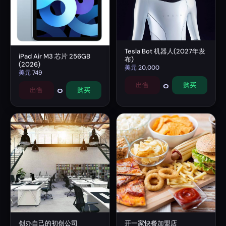
Tesla Bot 机器人(2027年发
iPad Air M3 芯片 256GB
布)
(2026)
美元
20,000
美元
749
0
出售
购买
0
出售
购买
创办自己的初创公司
开一家快餐加盟店