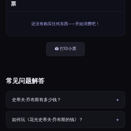
票
还没有购买任何东西——开始消费吧！
🖨️ 打印小票
常见问题解答
+
史蒂夫·乔布斯有多少钱？
截至2011年去世时，史蒂夫·乔布斯的估计净资产约为100亿
美元。他的大部分财富来自持有的苹果公司股份，以及皮克
+
如何玩《花光史蒂夫·乔布斯的钱》？
斯（Pixar）被迪士尼收购前的所有权。