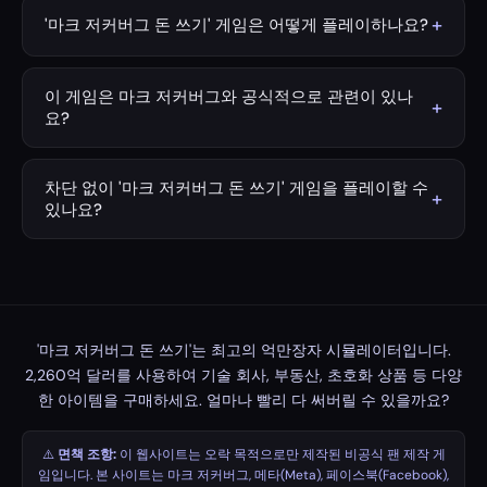
달러(USD)입니다. 그의 재산 대부분은 메타 플랫폼스(Meta
+
'마크 저커버그 돈 쓰기' 게임은 어떻게 플레이하나요?
Platforms, 페이스북·인스타그램·왓츠앱의 모회사)의 대규
원하는 타이머를 설정하세요(기본값: 1분). 시작(Start) 버튼
모 지분에서 비롯됩니다.
을 누른 후 구매하고 싶은 상품의 Buy 버튼을 클릭하면 됩
이 게임은 마크 저커버그와 공식적으로 관련이 있나
+
니다. 저커버그의 재산이 줄어드는 모습을 확인해 보세요.
요?
Sell 버튼을 누르면 해당 상품을 판매하여 금액을 환불받을
아니요. 이 게임은 오직 재미를 위해 제작된 비공식 팬메이
수 있습니다. 제한 시간이 끝나기 전에 2,260억 달러를 모
드 게임입니다. 마크 저커버그, 메타(Meta), 페이스북
차단 없이 '마크 저커버그 돈 쓰기' 게임을 플레이할 수
두 써버릴 수 있는지 도전해 보세요!
+
(Facebook), 또는 관련된 어떠한 기관이나 단체와도 제휴,
있나요?
관련, 또는 공식적인 승인을 받은 게임이 아닙니다.
네! 이 게임은 다운로드 없이 브라우저에서 바로 실행됩니
다. 무료이며 차단 없이 플레이할 수 있습니다.
'마크 저커버그 돈 쓰기'는 최고의 억만장자 시뮬레이터입니다.
2,260억 달러를 사용하여 기술 회사, 부동산, 초호화 상품 등 다양
한 아이템을 구매하세요. 얼마나 빨리 다 써버릴 수 있을까요?
⚠️
면책 조항:
이 웹사이트는 오락 목적으로만 제작된 비공식 팬 제작 게
임입니다. 본 사이트는 마크 저커버그, 메타(Meta), 페이스북(Facebook),