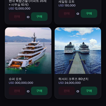
현대 복합건물 (아파트 35채
세일링 요트
+ 사무실 10개)
USD
130,000
USD
12,000,000
0
판매
구매
0
판매
구매
슈퍼 요트
럭셔리 크루즈 80년치
USD
300,000,000
USD
24,000,000
0
0
판매
구매
판매
구매