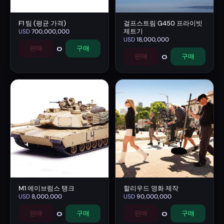
F1 팀 (평균 가격)
걸프스트림 G450 프라이빗
제트기
USD
700,000,000
USD
18,000,000
0
판매
구매
0
판매
구매
M1 에이브럼스 탱크
할리우드 영화 제작
USD
8,000,000
USD
90,000,000
0
0
판매
구매
판매
구매