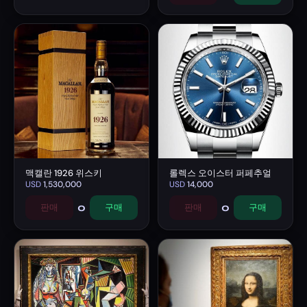
맥캘란 1926 위스키
롤렉스 오이스터 퍼페추얼
USD
1,530,000
USD
14,000
0
0
판매
구매
판매
구매