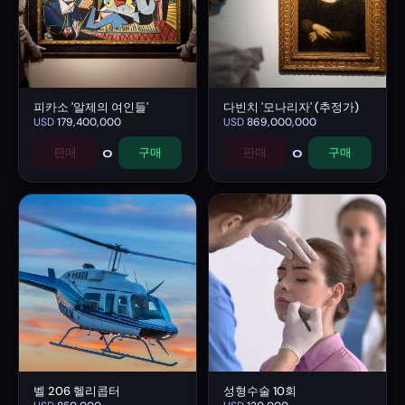
피카소 '알제의 여인들'
다빈치 '모나리자' (추정가)
USD
179,400,000
USD
869,000,000
0
0
판매
구매
판매
구매
벨 206 헬리콥터
성형수술 10회