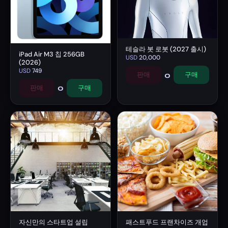
테슬라 봇 로봇 (2027 출시)
iPad Air M3 칩 256GB
USD
20,000
(2026)
USD
749
0
판매
구매
0
판매
구매
자신만의 스타트업 설립
패스트푸드 프랜차이즈 개업