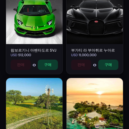
람보르기니 아벤타도르 SVJ
부가티 라 부아튀르 누아르
USD
512,000
USD
11,000,000
0
0
판매
구매
판매
구매