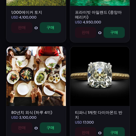
1,000에이커 토지
프라이빗 아일랜드 (중앙아
메리카)
USD
4,100,000
USD
4,950,000
0
판매
구매
0
판매
구매
80년치 외식 (하루 4끼)
티파니 1캐럿 다이아몬드 반
지
USD
3,100,000
USD
17,000
0
판매
구매
0
판매
구매