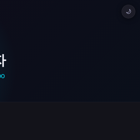
🌙
자
00