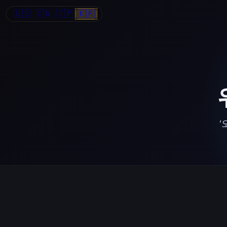
🇺🇸
🇨🇳
🇯🇵
🇰🇷
‘