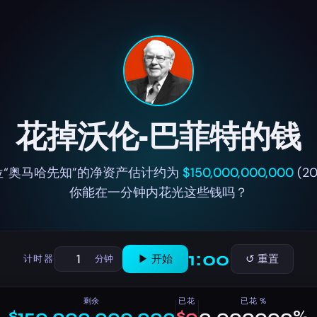
花掉沃伦·巴菲特的钱
位“奥马哈先知”的净资产估计约为
$150,000,000,000
(20
你能在一分钟内花光这些钱吗？
1:00
▶ 开始
↺ 重置
计时器
分钟
剩余
已花
已花 %
$150,000,000,000
$0
0.000000%