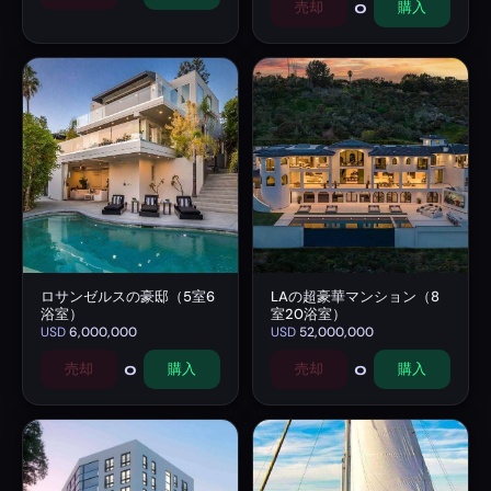
0
売却
購入
ロサンゼルスの豪邸（5室6
LAの超豪華マンション（8
浴室）
室20浴室）
USD
6,000,000
USD
52,000,000
0
0
売却
購入
売却
購入