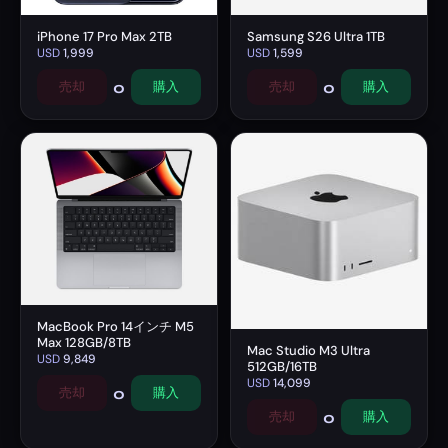
iPhone 17 Pro Max 2TB
Samsung S26 Ultra 1TB
USD
1,999
USD
1,599
0
0
売却
購入
売却
購入
MacBook Pro 14インチ M5
Max 128GB/8TB
Mac Studio M3 Ultra
USD
9,849
512GB/16TB
USD
14,099
0
売却
購入
0
売却
購入