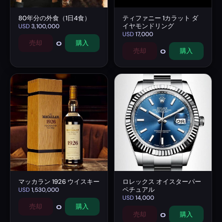
80年分の外食（1日4食）
ティファニー 1カラット ダ
イヤモンドリング
USD
3,100,000
USD
17,000
0
売却
購入
0
売却
購入
マッカラン 1926 ウイスキー
ロレックス オイスターパー
ペチュアル
USD
1,530,000
USD
14,000
0
売却
購入
0
売却
購入