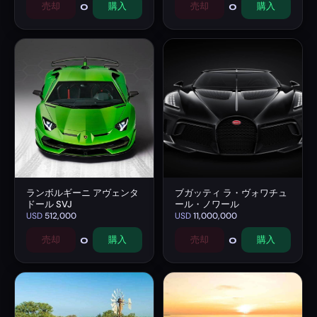
0
0
売却
購入
売却
購入
ランボルギーニ アヴェンタ
ブガッティ ラ・ヴォワチュ
ドール SVJ
ール・ノワール
USD
512,000
USD
11,000,000
0
0
売却
購入
売却
購入