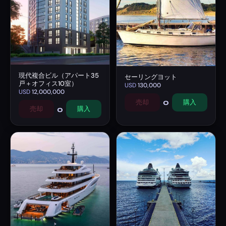
現代複合ビル（アパート35
セーリングヨット
戸＋オフィス10室）
USD
130,000
USD
12,000,000
0
売却
購入
0
売却
購入