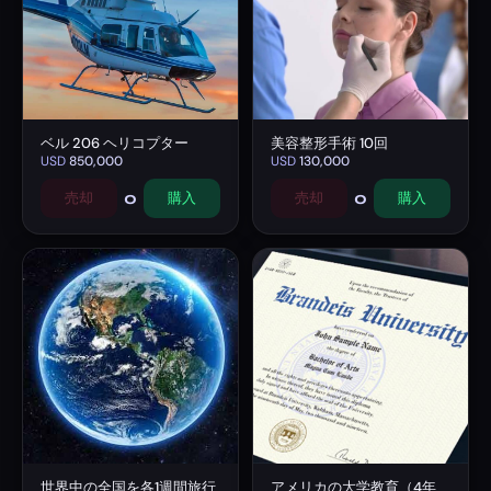
ベル 206 ヘリコプター
美容整形手術 10回
USD
850,000
USD
130,000
0
0
売却
購入
売却
購入
世界中の全国を各1週間旅行
アメリカの大学教育（4年