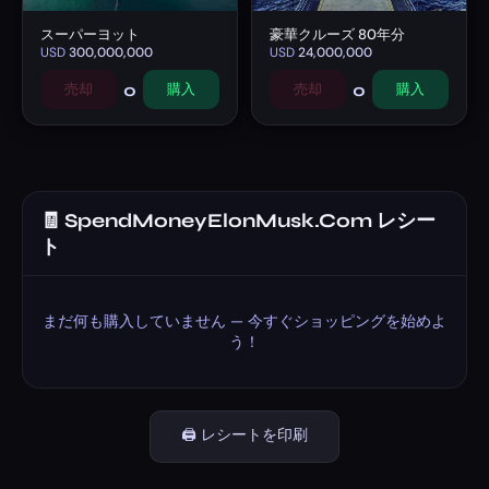
スーパーヨット
豪華クルーズ 80年分
USD
300,000,000
USD
24,000,000
0
0
売却
購入
売却
購入
🧾 SpendMoneyElonMusk.Com レシー
ト
まだ何も購入していません — 今すぐショッピングを始めよ
う！
🖨️ レシートを印刷