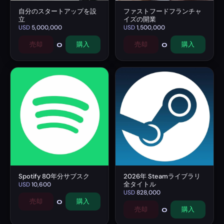
自分のスタートアップを設
ファストフードフランチャ
立
イズの開業
USD
5,000,000
USD
1,500,000
0
0
売却
購入
売却
購入
Spotify 80年分サブスク
2026年 Steamライブラリ
全タイトル
USD
10,600
USD
828,000
0
売却
購入
0
売却
購入