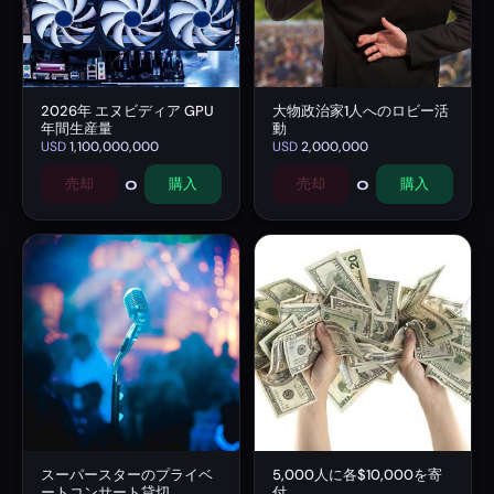
2026年 エヌビディア GPU
大物政治家1人へのロビー活
年間生産量
動
USD
1,100,000,000
USD
2,000,000
0
0
売却
購入
売却
購入
スーパースターのプライベ
5,000人に各$10,000を寄
ートコンサート貸切
付