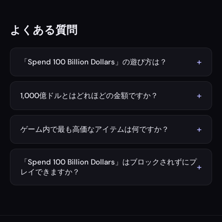
よくある質問
+
「Spend 100 Billion Dollars」の遊び方は？
タイマー（初期設定は1分）を設定して「Start」を押し、
欲しいアイテムの「Buy」をクリックしてください。資産
+
1,000億ドルとはどれほどの金額ですか？
が減っていく様子を楽しめます。「Sell」を押せば返金を
1,000億ドルは、ほとんど想像もできないほどの大金で
受けられます。時間切れになる前に1,000億ドルを使い切
す。高級住宅を10万軒購入したり、NASAの予算を5年間
れるか挑戦しましょう！
+
ゲーム内で最も高価なアイテムは何ですか？
まかなったり、複数のプロスポーツチームを何度も買収で
スポーツチーム、プライベートアイランド、超高級スーパ
きるほどの金額です。
ーヨットなどが高額アイテムです。これらを活用して
「Spend 100 Billion Dollars」はブロックされずにプ
+
1,000億ドルを一気に使い切りましょう！
レイできますか？
はい！このゲームはダウンロード不要でブラウザ上ですぐ
に遊べます。無料で、ブロックされることなくプレイ可能
です。