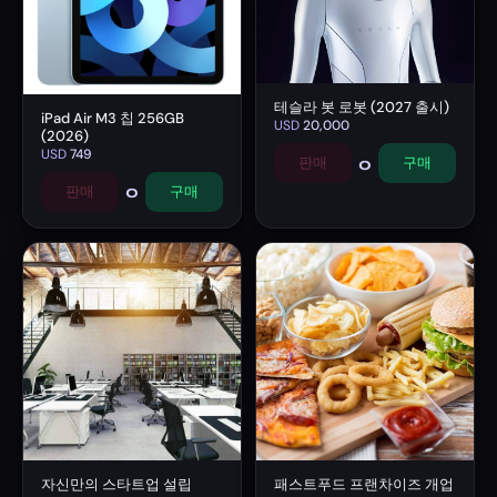
테슬라 봇 로봇 (2027 출시)
iPad Air M3 칩 256GB
USD
20,000
(2026)
USD
749
0
판매
구매
0
판매
구매
자신만의 스타트업 설립
패스트푸드 프랜차이즈 개업