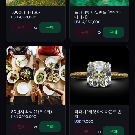
1,000에이커 토지
프라이빗 아일랜드 (중앙아
메리카)
USD
4,100,000
USD
4,950,000
0
판매
구매
0
판매
구매
80년치 외식 (하루 4끼)
티파니 1캐럿 다이아몬드 반
지
USD
3,100,000
USD
17,000
0
판매
구매
0
판매
구매