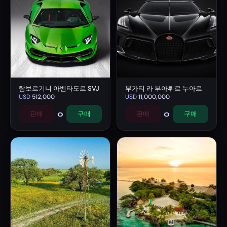
람보르기니 아벤타도르 SVJ
부가티 라 부아튀르 누아르
USD
512,000
USD
11,000,000
0
0
판매
구매
판매
구매