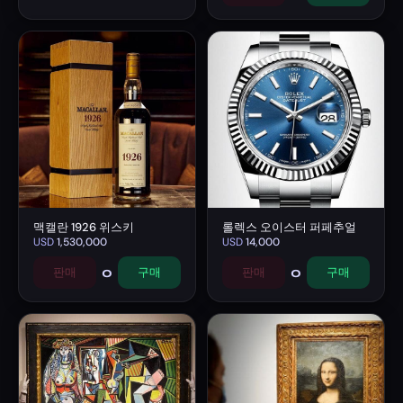
맥캘란 1926 위스키
롤렉스 오이스터 퍼페추얼
USD
1,530,000
USD
14,000
0
0
판매
구매
판매
구매