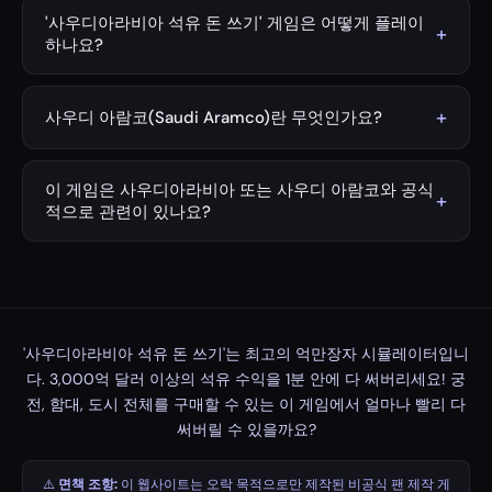
~4,000억 달러(USD)의 석유 수출 수익을 올립니다. 사우디
'사우디아라비아 석유 돈 쓰기' 게임은 어떻게 플레이
+
아라비아는 전 세계 확인 매장량의 약 17%를 보유하고 있으
하나요?
며, 러시아와 함께 세계 최대 석유 수출국 중 하나입니다.
원하는 타이머를 설정하세요(기본값: 1분). 시작(Start) 버튼
을 누른 후 구매하고 싶은 상품의 Buy 버튼을 클릭하면 됩
+
사우디 아람코(Saudi Aramco)란 무엇인가요?
니다. 막대한 석유 수익이 줄어드는 모습을 확인해 보세요.
사우디 아람코(Arabian American Oil Company)는 사우디
Sell 버튼을 누르면 해당 상품을 판매하여 금액을 환불받을
아라비아 국영 석유·가스 기업입니다. 세계에서 가장 높은
수 있습니다. 제한 시간이 끝나기 전에 3,000억 달러를 모
이 게임은 사우디아라비아 또는 사우디 아람코와 공식
+
매출을 기록하는 기업 중 하나이며, 역사상 가장 수익성이
적으로 관련이 있나요?
두 써버릴 수 있는지 도전해 보세요!
높은 기업 가운데 하나로 평가받습니다. 아람코의 석유 생
아니요. 이 게임은 오직 재미를 위해 제작된 비공식 팬메이
산은 사우디아라비아 경제와 국가 재정의 핵심 기반입니다.
드 게임입니다. 사우디아라비아 왕국, 사우디 아람코, 또는
관련 정부 기관이나 단체와 어떠한 제휴, 관련, 또는 공식적
인 승인을 받은 게임이 아닙니다.
'사우디아라비아 석유 돈 쓰기'는 최고의 억만장자 시뮬레이터입니
다. 3,000억 달러 이상의 석유 수익을 1분 안에 다 써버리세요! 궁
전, 함대, 도시 전체를 구매할 수 있는 이 게임에서 얼마나 빨리 다
써버릴 수 있을까요?
⚠️
면책 조항:
이 웹사이트는 오락 목적으로만 제작된 비공식 팬 제작 게