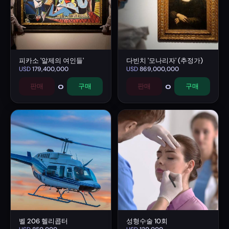
피카소 '알제의 여인들'
다빈치 '모나리자' (추정가)
USD
179,400,000
USD
869,000,000
0
0
판매
구매
판매
구매
벨 206 헬리콥터
성형수술 10회