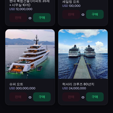
현대 복합건물 (아파트 35채
세일링 요트
+ 사무실 10개)
USD
130,000
USD
12,000,000
0
판매
구매
0
판매
구매
슈퍼 요트
럭셔리 크루즈 80년치
USD
300,000,000
USD
24,000,000
0
0
판매
구매
판매
구매