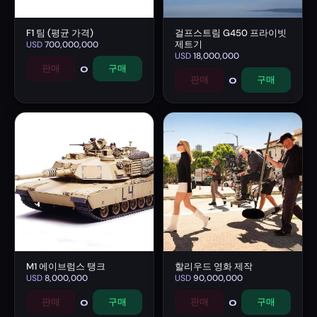
F1 팀 (평균 가격)
걸프스트림 G450 프라이빗
제트기
USD
700,000,000
USD
18,000,000
0
판매
구매
0
판매
구매
M1 에이브럼스 탱크
할리우드 영화 제작
USD
8,000,000
USD
90,000,000
0
0
판매
구매
판매
구매