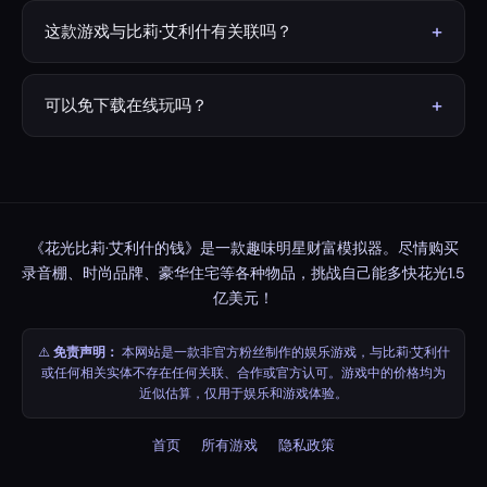
设置你想要的计时器（默认1分钟），点击"开始"，然后点击
任意商品的"购买"按钮。看着比莉的财富不断减少。如果想
+
这款游戏与比莉·艾利什有关联吗？
退款，可以点击"出售"按钮卖回商品。看看你能否在时间结
没有。本游戏为非官方粉丝制作，仅供娱乐，与比莉·艾利
束前花光全部1.5亿美元！
什或任何相关机构不存在任何关联、合作或官方认可。
+
可以免下载在线玩吗？
可以！游戏完全在浏览器中运行，无需下载，永久免费，并
可直接在线畅玩。
《花光比莉·艾利什的钱》是一款趣味明星财富模拟器。尽情购买
录音棚、时尚品牌、豪华住宅等各种物品，挑战自己能多快花光1.5
亿美元！
⚠️
免责声明：
本网站是一款非官方粉丝制作的娱乐游戏，与比莉·艾利什
或任何相关实体不存在任何关联、合作或官方认可。游戏中的价格均为
近似估算，仅用于娱乐和游戏体验。
首页
所有游戏
隐私政策