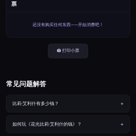
票
还没有购买任何东西——开始消费吧！
🖨️ 打印小票
常见问题解答
+
比莉·艾利什有多少钱？
截至2026年，比莉·艾利什的估计净资产约为1.5亿美元。她
的财富主要来自音乐销量、全球巡演、品牌合作以及屡获格
+
如何玩《花光比莉·艾利什的钱》？
莱美奖的成功音乐事业。