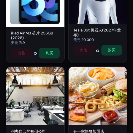
Tesla Bot 机器人(2027年发
iPad Air M3 芯片 256GB
布)
(2026)
美元
20,000
美元
749
0
出售
购买
0
出售
购买
创办自己的初创公司
开一家快餐加盟店