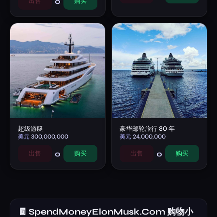
0
出售
购买
超级游艇
豪华邮轮旅行 80 年
美元
300,000,000
美元
24,000,000
0
0
出售
购买
出售
购买
🧾 SpendMoneyElonMusk.Com 购物小