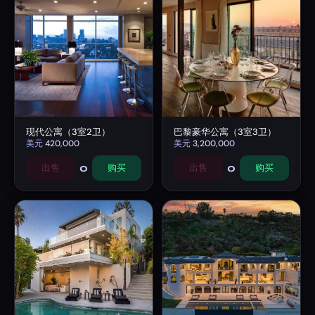
现代公寓（3室2卫）
巴黎豪华公寓（3室3卫）
美元
420,000
美元
3,200,000
0
0
出售
购买
出售
购买