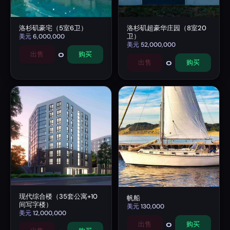
洛杉矶豪宅（5室6卫）
洛杉矶超豪华庄园（8室20
卫）
美元
6,000,000
美元
52,000,000
0
出售
购买
0
出售
购买
现代综合楼（35套公寓+10
帆船
间写字楼）
美元
130,000
美元
12,000,000
0
出售
购买