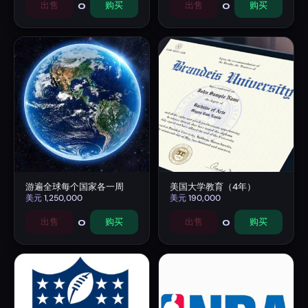
0
0
出售
购买
出售
购买
游遍全球每个国家各一周
美国大学教育（4年）
美元
1,250,000
美元
190,000
0
0
出售
购买
出售
购买