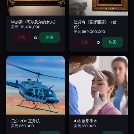
毕加索《阿尔及尔的女人》
达芬奇《蒙娜丽莎》（估
价）
美元
179,400,000
美元
869,000,000
0
出售
购买
0
出售
购买
贝尔 206 直升机
10次整形手术
美元
850,000
美元
130,000